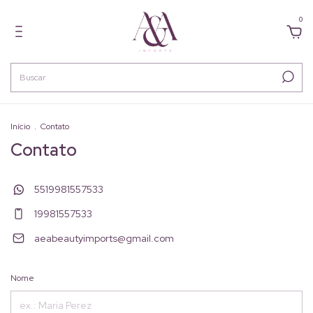
0
Início
.
Contato
Contato
5519981557533
19981557533
aeabeautyimports@gmail.com
Nome