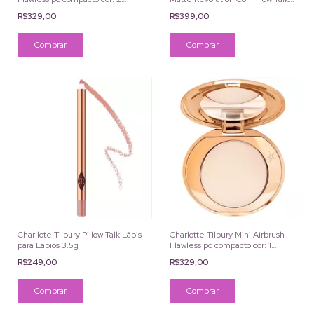
Medium
Original 3.5g
R$329,00
R$399,00
Charllote Tilbury Pillow Talk Lápis
Charlotte Tilbury Mini Airbrush
para Lábios 3.5g
Flawless pó compacto cor: 1
Fair/Clair
R$249,00
R$329,00