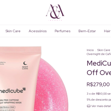
Skin Care
Acessórios
Perfumes
Bem-Estar
Hair
Início
.
Skin Care
Overnight de Caf
MediCub
Off Ove
R$279,00
3
x de
R$93,00
se
5% de desconto
pa
Ver mais deta