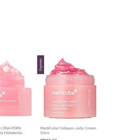
Esgotado
n DNA PDRN
MediCube Collagen Jelly Cream
a Hidratante
50ml