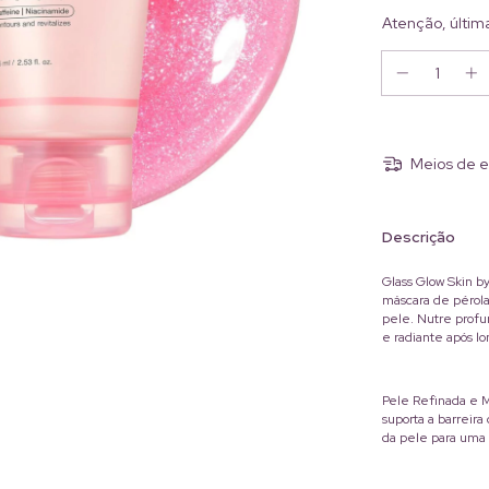
Atenção, últim
Meios de e
Descrição
Glass Glow Skin b
máscara de pérola 
pele. Nutre prof
e radiante após lo
Pele Refinada e 
suporta a barreir
da pele para uma 