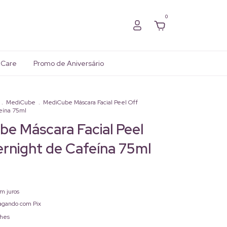
0
 Care
Promo de Aniversário
.
MediCube
.
MediCube Máscara Facial Peel Off
eína 75ml
e Máscara Facial Peel
rnight de Cafeína 75ml
m juros
gando com Pix
lhes