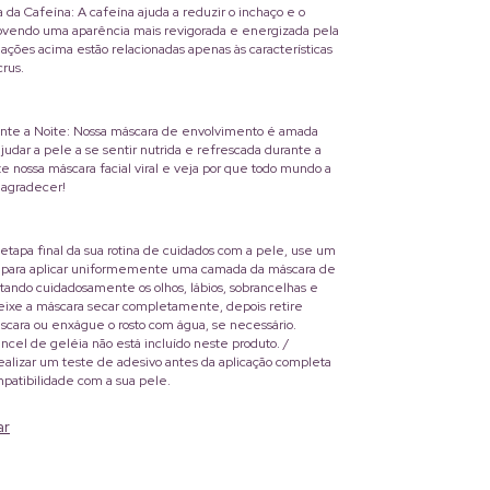
da Cafeína: A cafeína ajuda a reduzir o inchaço e o
vendo uma aparência mais revigorada e energizada pela
ações acima estão relacionadas apenas às características
crus.
ante a Noite: Nossa máscara de envolvimento é amada
udar a pele a se sentir nutrida e refrescada durante a
e nossa máscara facial viral e veja por que todo mundo a
 agradecer!
tapa final da sua rotina de cuidados com a pele, use um
ne para aplicar uniformemente uma camada da máscara de
tando cuidadosamente os olhos, lábios, sobrancelhas e
Deixe a máscara secar completamente, depois retire
cara ou enxágue o rosto com água, se necessário.
ncel de geléia não está incluído neste produto. /
lizar um teste de adesivo antes da aplicação completa
mpatibilidade com a sua pele.
ar