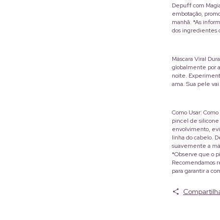
Depuff com Magia 
embotação, promo
manhã. *As inform
dos ingredientes 
Máscara Viral Dur
globalmente por aj
noite. Experiment
ama. Sua pele vai
Como Usar: Como e
pincel de silico
envolvimento, evi
linha do cabelo. 
suavemente a más
*Observe que o pi
Recomendamos rea
para garantir a co
Compartilh