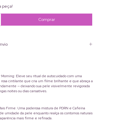
a peça!
nvio
y Morning: Eleve seu ritual de autocuidado com uma
rosa cintilante que cria um filme brilhante e que abraça a
undamente — deixando sua pele visivelmente revigorada
ngas noites ou dias cansatives.
Mais Firme: Uma poderosa mistura de PDRN e Cafeína
a de umidade da pele enquanto realça os contornos naturais
aparência mais firme e refinada.