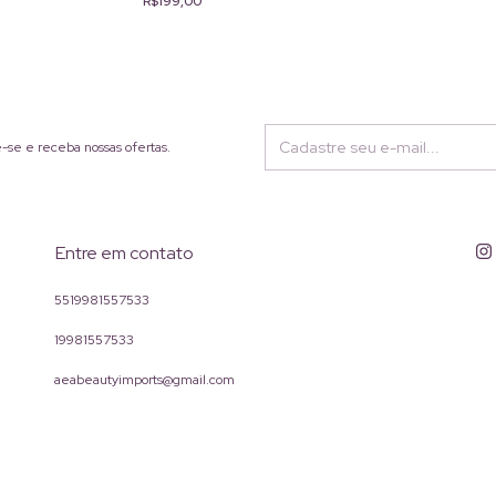
R$199,00
-se e receba nossas ofertas.
Entre em contato
5519981557533
19981557533
aeabeautyimports@gmail.com