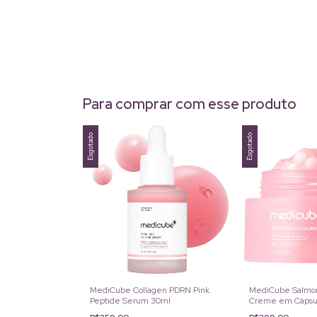
Para comprar com esse produto
Esgotado
Esgotado
MediCube Collagen PDRN Pink
MediCube Salmo
Peptide Serum 30ml
Creme em Cápsul
55g