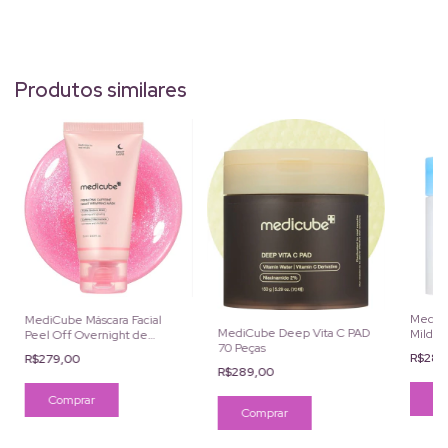
Produtos similares
MediCu
MediCube Máscara Facial
MediCube Deep Vita C PAD
Mild 7
Peel Off Overnight de
70 Peças
Cafeína 75ml
R$289
R$279,00
R$289,00