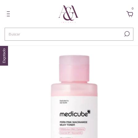
0
Esgotado