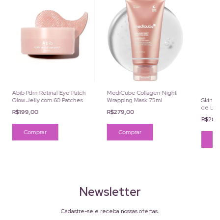
Abib Pdrn Retinal Eye Patch
MediCube Collagen Night
Glow Jelly com 60 Patches
Wrapping Mask 75ml
Skin10
de Lim
R$199,00
R$279,00
R$289
Newsletter
Cadastre-se e receba nossas ofertas.